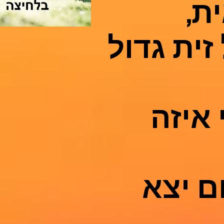
ת,
זית גדול
איזה
ם יצא