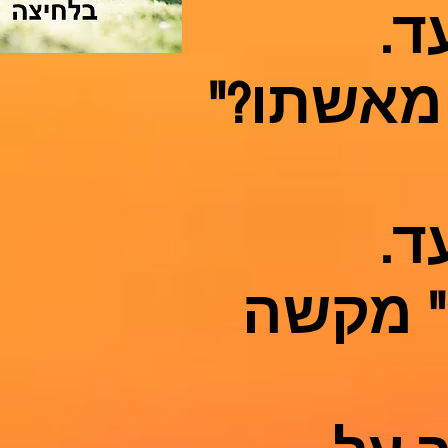
ד.
מאשתו?"
ד.
" מקשה