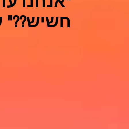
"אנחנו עד
חשיש??" 