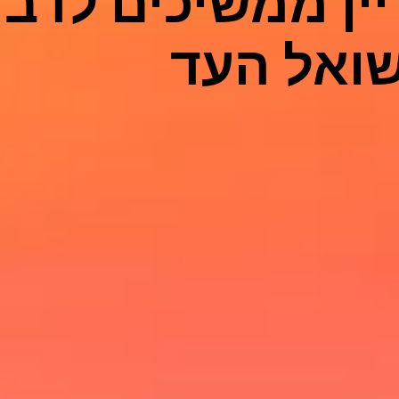
יין ממשיכים לדבר
שואל העד