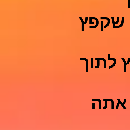
 שקפץ
ץ לתוך
 אתה