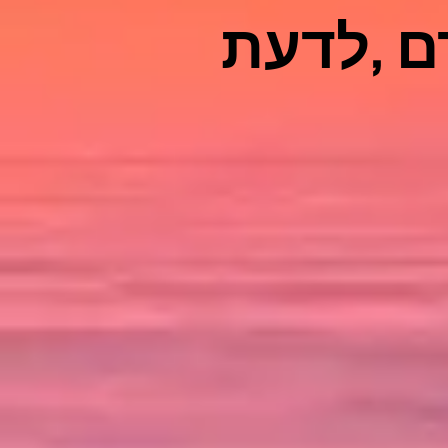
ם ,לדעת