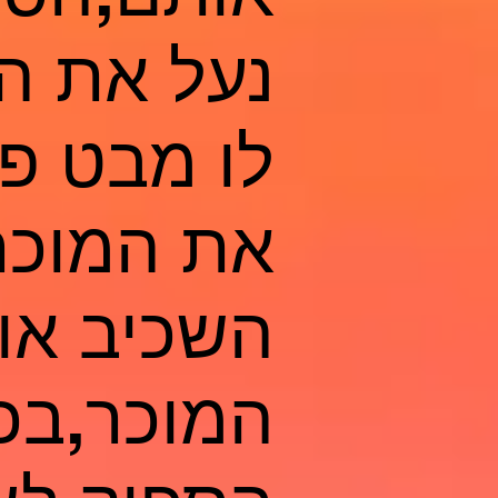
נעל את הס
לו מבט פר
את המוכר
השכיב אות
המוכר,בכו