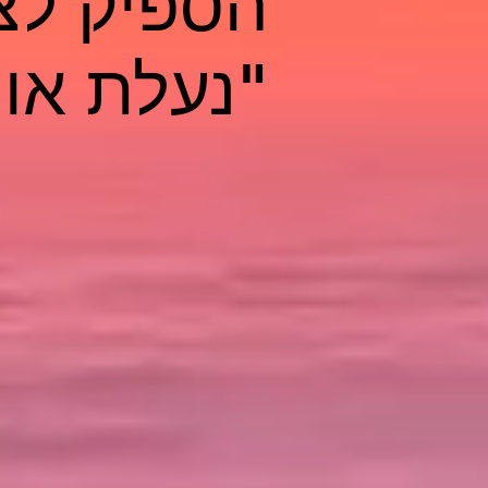
הספיק לצ
"נעלת אות