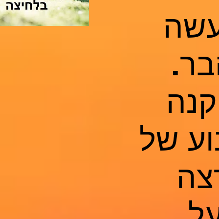
עשה
בר.
קנה
וע של
צה
ל