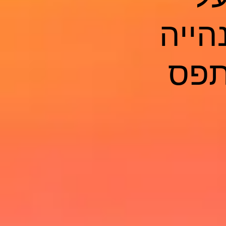
הייה
תפס