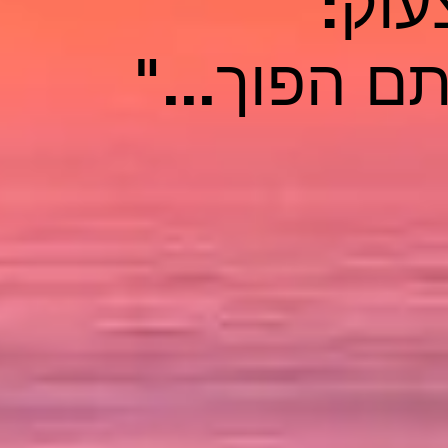
עוק:"
ם הפוך..."