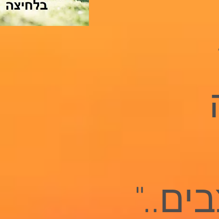
ים.."