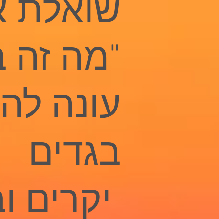
שואלת א
"מה זה ב
עונה לה:
בגדים
יקרים וב