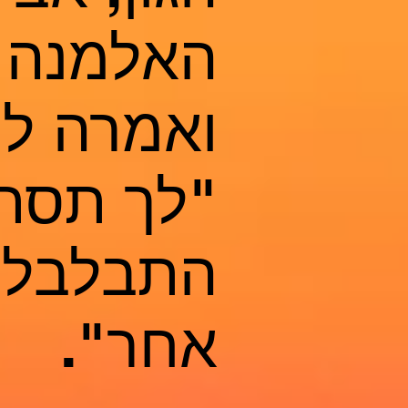
האלמנה 
ואמרה לו
"לך תסת
התבלבלנו
אחר".