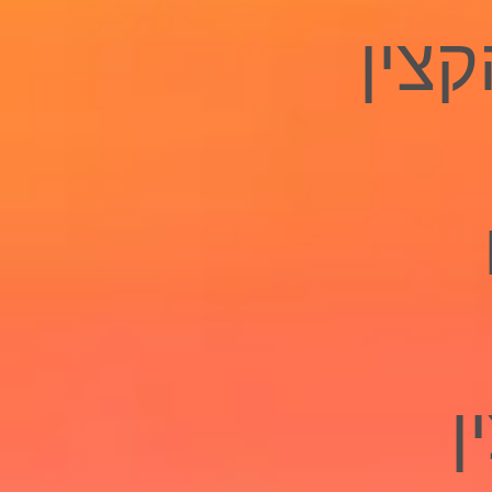
צין
ן