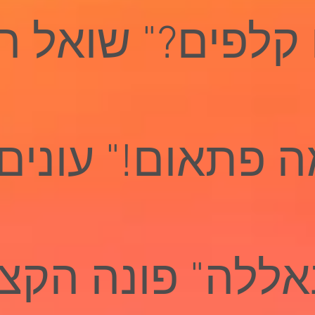
קלפים?" שואל הק
ה פתאום!" עונים
ללה" פונה הקצי