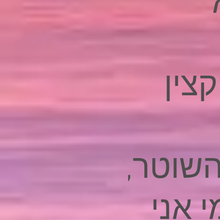
צין
השוטר,
 אני