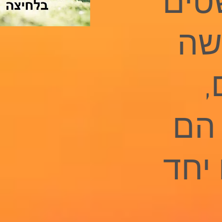
טים
שה
,
 הם
יחד