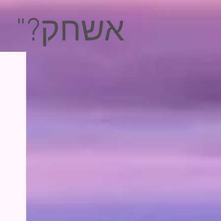
אשחק?"