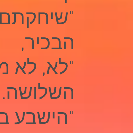
"שיחקתם 
הבכיר,
"לא, לא מ
השלושה.
"הישבע בא