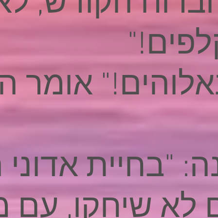
וברוח הקודש, לא
פים!"
לוהים!" אומר הק
ה: "בחיית אדוני 
לא שיחקו, עם מי