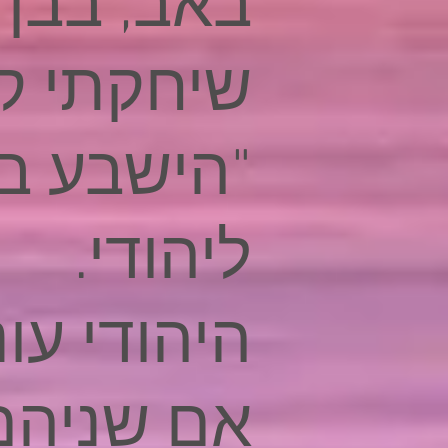
באב, בבן 
שיחקתי קל
"הישבע בא
ליהודי.
היהודי עונ
אם שניהם 