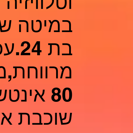
במיטה שכ
בת 4
מרווחת,מ
80 אינ
שוכבת איש