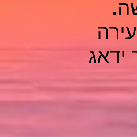
ה.
עירה
ר ידאג