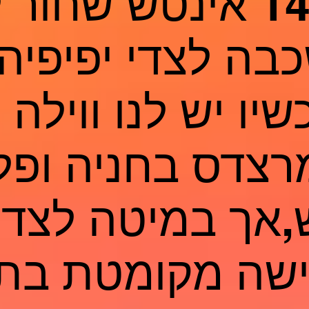
וטלוויזיה 14 אינטש שח
בה לצדי יפיפיה
2.עכשיו יש לנו ווילה
רצדס בחניה ופל
טש,אך במיטה לצדי
ה מקומטת בת 60+