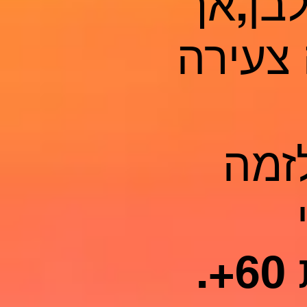
ור לבן,אך
 צעירה
זמה
.