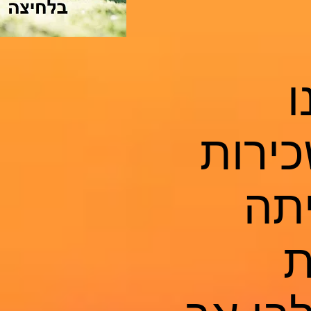
ו
כירות
ייתה
ת