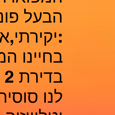
הבעל פונ
:יקירתי,א
בחיינו המ
ב
לנו סוסי